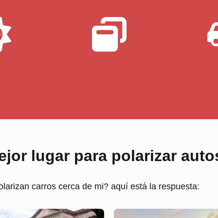
para auto
Parabrisas cerca de ti
Wrapping
jor lugar para polarizar autos
larizan carros cerca de mi? aquí está la respuesta: