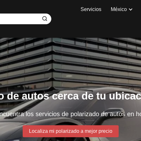
Servicios
México
o de autos cerca de tu ubicac
ncuentra los servicios de polarizado de autos en h
Localiza mi polarizado a mejor precio