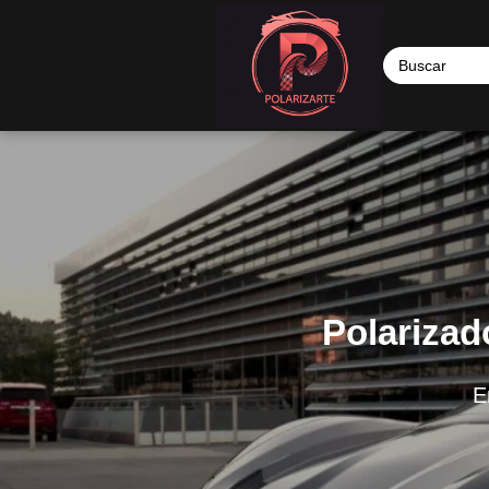
Polarizad
E